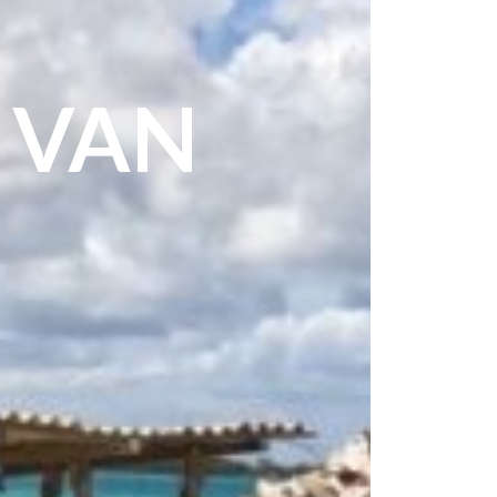
E
 VAN